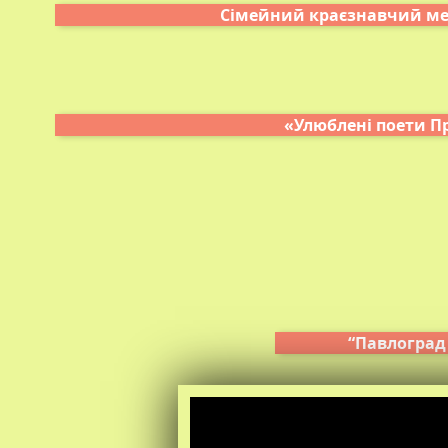
Сімейний краєзнавчий мед
«Улюблені поети П
“Павлоград