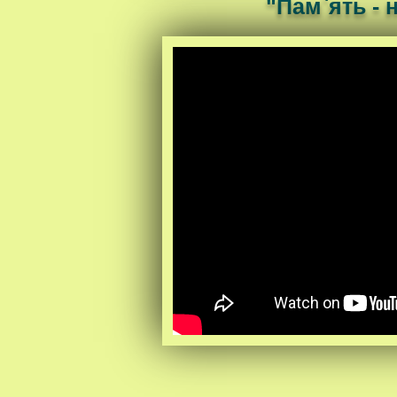
"Пам`ять - 